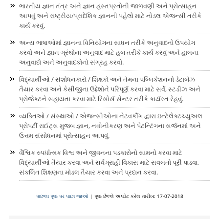
ભારતીય જ્ઞાન તંત્ર અને જ્ઞાન હસ્તપ્રતોની જાળવણી અને પ્રોત્સાહન
આપવું અને રાષ્ટ્રીય/પ્રાદેશિક જ્ઞાનની પહેલો માટે નોડલ એજન્સી તરીકે
કાર્ય કરવું.
અન્ય ભાષાઓમાં જ્ઞાનના વિનિયોગના સાધન તરીકે અનુવાદનો ઉપયોગ
કરવો અને જ્ઞાન ગ્રંથોના અનુવાદ માટે હબ તરીકે કાર્ય કરવું અને હાલના
અનુવાદો અને અનુવાદકોનો સંગ્રહ કરવો.
વિદ્યાર્થીઓ / સંશોધનકારો / શિક્ષકો અને તેમના પબ્લિકેશનનો ડેટાબેઝ
તૈયાર કરવા અને કેસીજીના ઉદ્દેશોને પરિપૂર્ણ કરવા માટે સર્વે, સ્ટડીઝ અને
પ્રોજેક્ટને સહાયતા કરવા માટે રિસોર્સ સેન્ટર તરીકે કાર્યરત રેહવું.
વ્યક્તિઓ / સંસ્થાઓ / એજન્સીઓના નેટવર્કીંગ દ્વારા ઇન્ટેલેક્ટચ્યુઅલ
પ્રોપર્ટી રાઈટ્સ મુજબ જ્ઞાન, નવીનીકરણ અને પેટન્ટિંગના સર્જનમાં અને
ઉત્તમ સંસોધનમાં પ્રોત્સાહન આપવું.
વૈશ્વિક સ્પર્ધાત્મક વિશ્વ અને જીવનના પડકારોનો સામનો કરવા માટે
વિદ્યાર્થીઓ તૈયાર કરવા અને સર્વગ્રાહી વિકાસ માટે સવલતો પૂરી પાડવા,
સંકલિત શિક્ષણના મોડલ તૈયાર કરવા અને પ્રદાન કરવા.
પાછલા પૃષ્ઠ પર પાછા જાઓ
| પૃષ્ઠ છેલ્લે અપડેટ કરેલ તારીખ: 17-07-2018