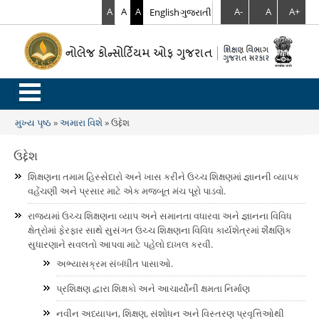
A
A
A
English
ગુજરાતી
A-
A
A+
.
મુખ્ય પૃષ્ઠ
»
અમારા વિશે
»
ઉદ્દેશ
You are here
ઉદ્દેશ
શિક્ષણના તમામ હિસ્સેદારો અને ખાસ કરીને ઉચ્ચ શિક્ષણમાં જ્ઞાનની વ્યાપક
વહેંચણી અને પ્રસાર માટે એક મજબૂત મંચ પૂરો પાડવો.
રાજ્યમાં ઉચ્ચ શિક્ષણના વ્યાપ અને સમાનતા વધારવા અને જ્ઞાનના વિવિધ
ક્ષેત્રોમાં ફેરફાર સાથે સુસંગત ઉચ્ચ શિક્ષણના વિવિધ કાર્યશેત્રમાં શૈક્ષણિક
સુધારણાને સવલતો આપવા માટે પહેલો દાખલ કરવી.
અભ્યાસક્રમ સંબંધીત પાસાઓ.
પ્રશિક્ષણ દ્વારા શિક્ષકો અને આચાર્યોની ક્ષમતા નિર્માણ
નવીન અધ્યાપન, શિક્ષણ, સંશોધન અને વિસ્તરણ પ્રવૃત્તિઓથી