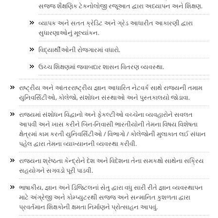
સજ્જ શૈક્ષણિક ટેકનોલોજી રજૂઆત દ્વારા અધ્યાપન અને શિક્ષણ.
વ્યાપક અને સતત ક્રેડિટ અને ગ્રેડ આધારીત આકારણી દ્વારા
સુધારણાઓનું મૂલ્યાંકન.
વિદ્યાર્થીઓની રોજગારમાં વધારો.
ઉચ્ચ શિક્ષણમાં જવાબદાર શાસન વિતરણ વ્યવસ્થા.
રાષ્ટ્રીય અને આંતરરાષ્ટ્રીય જ્ઞાન આધારિત નેટવર્ક સાથે રાજ્યની તમામ
યુનિવર્સિટીઓ, કોલેજો, સંશોધન સંસ્થાઓ અને પુસ્તકાલયો જોડાવા.
રાજ્યમાં સંશોધન વિદ્વાનો અને ફેકલ્ટીઓ વચ્ચેના વ્યવહારોને સવલત
આપવી અને ખાસ કરીને બિન-નિવાસી ભારતીયોની તેમના વિષય વિશેષતા
ક્ષેત્રમાં કામ કરતી યુનિવર્સિટીઓ / વિભાગો / કોલેજોની મુલાકાત લઈ સંધાન
પહેલ દ્વારા તેમના વ્યાખ્યાનની વ્યવસ્થા કરીવી.
રાજ્યના શ્રેષ્ઠતા કેન્દ્રોને દેશ અને વિદેશના તેના સમકક્ષો સાથેના સક્રિય
સહયોગને સગવડો પૂરી પાડવી.
ભાષાકીય, જ્ઞાન અને ડિજિટલનાં સેતુ દ્વારા વધુ સારી રીતે જ્ઞાન વ્યવસ્થાપન
માટે અંગ્રેજી અને કોમ્પ્યુટરથી સજ્જ અને સન્માનિત કુશળતા દ્વારા
પ્રવર્તમાન શિક્ષકોની ક્ષમતા નિર્માણને પ્રોત્સાહન આપવું.