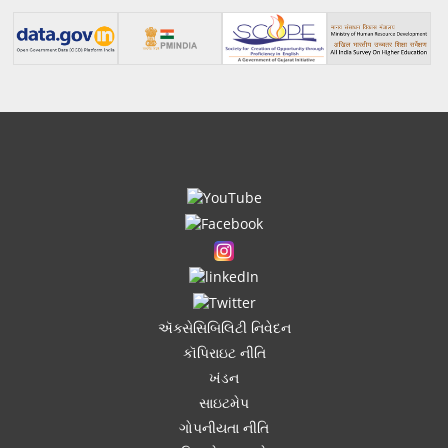
ઍક્સેસિબિલિટી નિવેદન
કૉપિરાઇટ નીતિ
ખંડન
સાઇટમેપ
ગોપનીયતા નીતિ