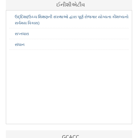
ઈનીશીએટીવ
ઉદ્દિશા(ઉચ્ચ શિક્ષણની સંસ્થાઓ દ્વારા પૂર્ણ રોજગાર યોગ્યતા કૌશલ્યનો
સર્વમય વિકાસ)
સપ્તધારા
સંધાન
GCACC