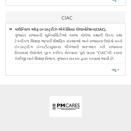
CIAC
કાઉન્સિલ ઓફ ઇન્ડસ્ટ્રીઝ એકેડેમિયા કોલાબોરેશન(CIAC),
ગુજરાત રાજયની યુનિવર્સિટીઓ તેમજ કોલેજ કક્ષાની ઉચ્ચ તથા
ટેકનીકલ શિક્ષણ આપતી શૈક્ષણિક સંસ્થાઓ અને રાજયના ઉધોગો વચ્ચે
ઈન્ડસ્ટ્રીઝ ઈન્સ્ટીટયુશન્સ લીંકેજની શરૂઆત કરી રાજયના
વિકાસમાં ઉધોગોને પુરક સ્કીલ્ડ મેનપાવર પુરો પાડવા “CIAC”ની રચના
કેસીજી ખાતે શિક્ષણ વિભાગ, ગુજરાત સરકાર દ્વારા કરવામાં આવી છે.
વધુ +