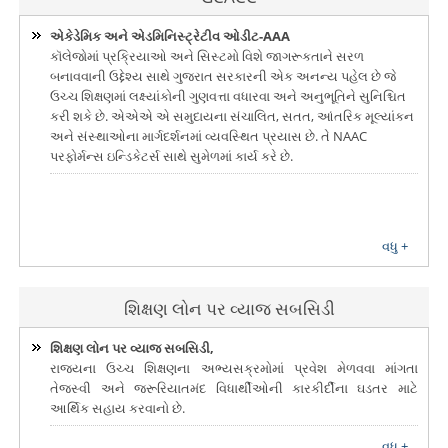
એકેડેમિક અને એડમિનિસ્ટ્રેટીવ ઓડીટ-AAA
કૉલેજોમાં પ્રક્રિયાઓ અને સિસ્ટમો વિશે જાગરૂકતાને સરળ
બનાવવાની ઉદ્દેશ્ય સાથે ગુજરાત સરકારની એક અનન્ય પહેલ છે જે
ઉચ્ચ શિક્ષણમાં લક્ષ્યાંકોની ગુણવત્તા વધારવા અને અનુભૂતિને સુનિશ્ચિત
કરી શકે છે. એએએ એ સમુદાયના સંચાલિત, સતત, આંતરિક મૂલ્યાંકન
અને સંસ્થાઓના માર્ગદર્શનમાં વ્યવસ્થિત પ્રયાસ છે. તે NAAC
પરફોર્મન્સ ઇન્ડિકેટર્સ સાથે સુમેળમાં કાર્ય કરે છે.
વધુ +
શિક્ષણ લોન પર વ્યાજ સબસિડી
શિક્ષણ લોન પર વ્યાજ સબસિડી,
રાજ્યના ઉચ્ચ શિક્ષણના અભ્યસક્રમોમાં પ્રવેશ મેળવવા માંગતા
તેજસ્વી અને જરૂરિયાતમંદ વિધાર્થીઓની કારકીર્દીના ઘડતર માટે
આર્થિક સહાય કરવાનો છે.
વધુ +