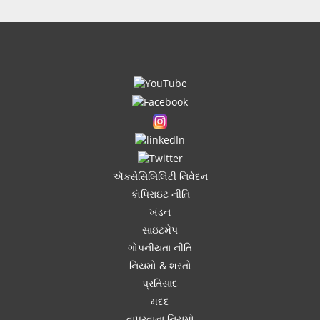
ઍક્સેસિબિલિટી નિવેદન
કૉપિરાઇટ નીતિ
ખંડન
સાઇટમેપ
ગોપનીયતા નીતિ
નિયમો & શરતો
પ્રતિસાદ
મદદ
વાપરવાના નિયમો