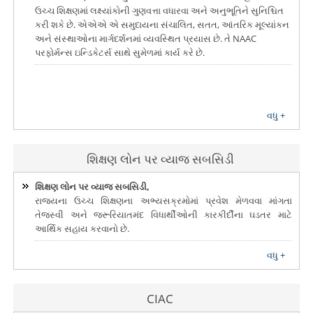
ઉચ્ચ શિક્ષણમાં લક્ષ્યાંકોની ગુણવત્તા વધારવા અને અનુભૂતિને સુનિશ્ચિત
કરી શકે છે. એએએ એ સમુદાયના સંચાલિત, સતત, આંતરિક મૂલ્યાંકન
અને સંસ્થાઓના માર્ગદર્શનમાં વ્યવસ્થિત પ્રયાસ છે. તે NAAC
પરફોર્મન્સ ઇન્ડિકેટર્સ સાથે સુમેળમાં કાર્ય કરે છે.
વધુ +
શિક્ષણ લોન પર વ્યાજ સબસિડી
શિક્ષણ લોન પર વ્યાજ સબસિડી,
રાજ્યના ઉચ્ચ શિક્ષણના અભ્યસક્રમોમાં પ્રવેશ મેળવવા માંગતા
તેજસ્વી અને જરૂરિયાતમંદ વિધાર્થીઓની કારકીર્દીના ઘડતર માટે
આર્થિક સહાય કરવાનો છે.
વધુ +
CIAC