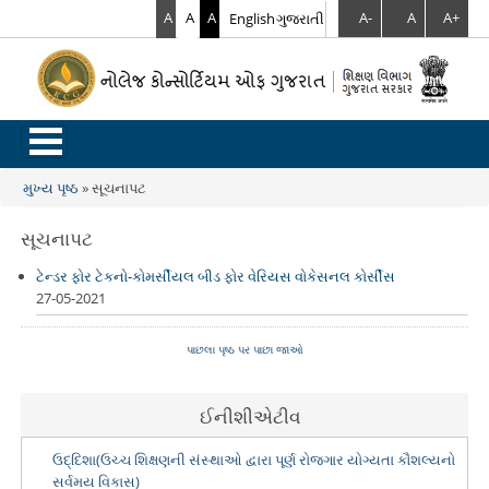
A
A
A
English
ગુજરાતી
A-
A
A+
.
મુખ્ય પૃષ્ઠ
»
સૂચનાપટ
You are here
સૂચનાપટ
ટેન્ડર ફોર ટેકનો-કોમર્સીયલ બીડ ફોર વેરિયસ વોકેસનલ કોર્સીસ
27-05-2021
પાછલા પૃષ્ઠ પર પાછા જાઓ
ઈનીશીએટીવ
ઉદ્દિશા(ઉચ્ચ શિક્ષણની સંસ્થાઓ દ્વારા પૂર્ણ રોજગાર યોગ્યતા કૌશલ્યનો
સર્વમય વિકાસ)