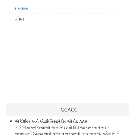
સપ્તધારા
સંધાન
GCACC
એકેડેમિક અને એડમિનિસ્ટ્રેટીવ ઓડીટ-AAA
કૉલેજોમાં પ્રક્રિયાઓ અને સિસ્ટમો વિશે જાગરૂકતાને સરળ
બનાવવાની ઉદ્દેશ્ય સાથે ગુજરાત સરકારની એક અનન્ય પહેલ છે જે