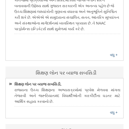
કૉલેજોમાં પ્રક્રિયાઓ અને સિસ્ટમો વિશે જાગરૂકતાને સરળ
બનાવવાની ઉદ્દેશ્ય સાથે ગુજરાત સરકારની એક અનન્ય પહેલ છે જે
ઉચ્ચ શિક્ષણમાં લક્ષ્યાંકોની ગુણવત્તા વધારવા અને અનુભૂતિને સુનિશ્ચિત
કરી શકે છે. એએએ એ સમુદાયના સંચાલિત, સતત, આંતરિક મૂલ્યાંકન
અને સંસ્થાઓના માર્ગદર્શનમાં વ્યવસ્થિત પ્રયાસ છે. તે NAAC
પરફોર્મન્સ ઇન્ડિકેટર્સ સાથે સુમેળમાં કાર્ય કરે છે.
વધુ +
શિક્ષણ લોન પર વ્યાજ સબસિડી
શિક્ષણ લોન પર વ્યાજ સબસિડી,
રાજ્યના ઉચ્ચ શિક્ષણના અભ્યસક્રમોમાં પ્રવેશ મેળવવા માંગતા
તેજસ્વી અને જરૂરિયાતમંદ વિધાર્થીઓની કારકીર્દીના ઘડતર માટે
આર્થિક સહાય કરવાનો છે.
વધુ +