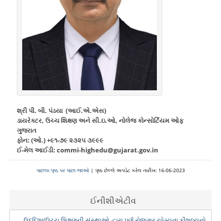
શ્રી પી. બી. પંડયા (આઈ.એ.એસ)
ડાયરેક્ટર, ઉચ્ચ શિક્ષણ અને સી.ઇ.ઓ, નોલેજ કોન્સોર્ટિયમ ઓફ
ગુજરાત
ફોન: (ઓ.) +૯૧-૭૯ ૨૩૨૫ ૩૯૯૯
ઈ-મેલ આઈડી: commi-highedu@gujarat.gov.in
પાછલા પૃષ્ઠ પર પાછા જાઓ
| પૃષ્ઠ છેલ્લે અપડેટ કરેલ તારીખ: 16-06-2023
ઈનીશીએટીવ
ઉદ્દિશા(ઉચ્ચ શિક્ષણની સંસ્થાઓ દ્વારા પૂર્ણ રોજગાર યોગ્યતા કૌશલ્યનો