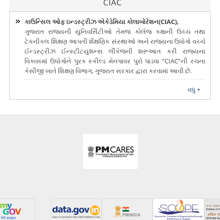
CIAC
કાઉન્સિલ ઓફ ઇન્ડસ્ટ્રીઝ એકેડેમિયા કોલાબોરેશન(CIAC),
ગુજરાત રાજયની યુનિવર્સિટીઓ તેમજ કોલેજ કક્ષાની ઉચ્ચ તથા
ટેકનીકલ શિક્ષણ આપતી શૈક્ષણિક સંસ્થાઓ અને રાજયના ઉધોગો વચ્ચે
ઈન્ડસ્ટ્રીઝ ઈન્સ્ટીટયુશન્સ લીંકેજની શરૂઆત કરી રાજયના
વિકાસમાં ઉધોગોને પુરક સ્કીલ્ડ મેનપાવર પુરો પાડવા “CIAC”ની રચના
કેસીજી ખાતે શિક્ષણ વિભાગ, ગુજરાત સરકાર દ્વારા કરવામાં આવી છે.
વધુ +