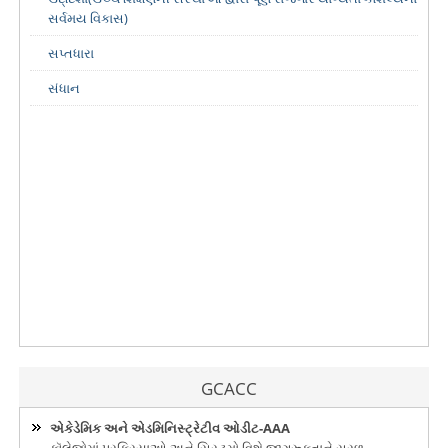
સર્વમય વિકાસ)
સપ્તધારા
સંધાન
GCACC
એકેડેમિક અને એડમિનિસ્ટ્રેટીવ ઓડીટ-AAA