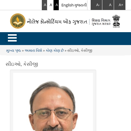
A
A
A
English
ગુજરાતી
A-
A
A+
.
મુખ્ય પૃષ્ઠ
»
અમારા વિશે
»
કોણ કોણ છે
»
સીઇઓ, કેસીજી
You are here
સીઇઓ, કેસીજી