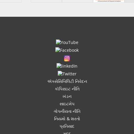
ઍક્સેસિબિલિટી નિવેદન
કૉપિરાઇટ નીતિ
ખંડન
સાઇટમેપ
ગોપનીયતા નીતિ
નિયમો & શરતો
પ્રતિસાદ
મદદ